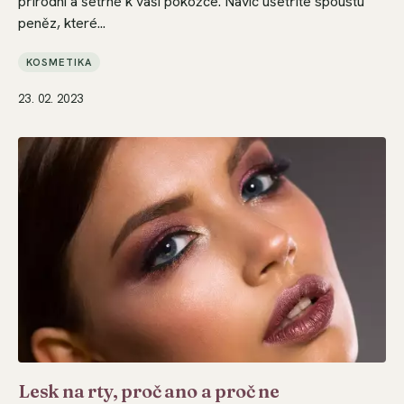
přírodní a šetrné k vaší pokožce. Navíc ušetříte spoustu
peněz, které...
KOSMETIKA
23. 02. 2023
Lesk na rty, proč ano a proč ne