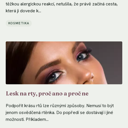
těžkou alergickou reakcí, netušila, že právě začíná cesta,
která ji dovede k...
KOSMETIKA
Lesk na rty, proč ano a proč ne
Podpořit krásu rtů lze různými způsoby. Nemusí to být
jenom osvědčená rtěnka. Do popředí se dostávají i jiné
možnosti. Příkladem...