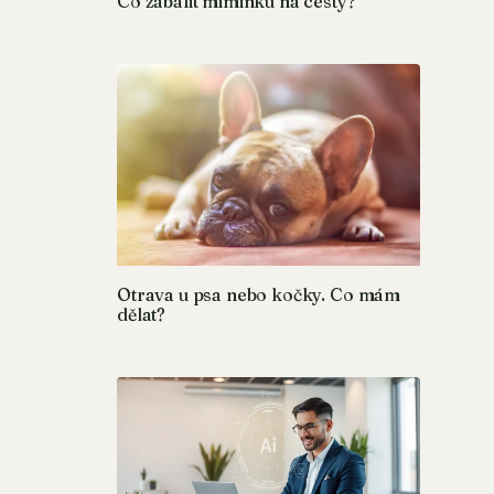
Co zabalit miminku na cesty?
Otrava u psa nebo kočky. Co mám
dělat?