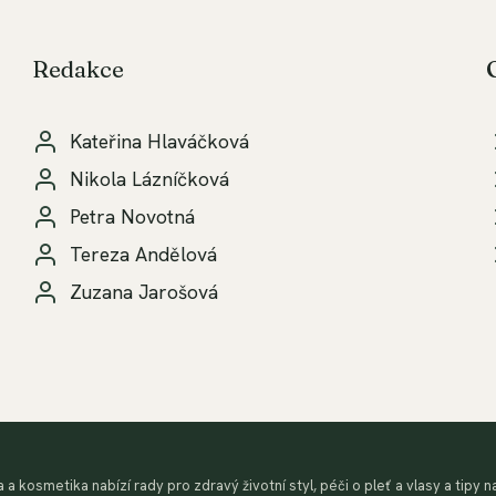
Redakce
Kateřina Hlaváčková
Nikola Lázníčková
Petra Novotná
Tereza Andělová
Zuzana Jarošová
a kosmetika nabízí rady pro zdravý životní styl, péči o pleť a vlasy a tipy