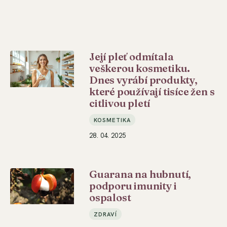
Její pleť odmítala
veškerou kosmetiku.
Dnes vyrábí produkty,
které používají tisíce žen s
citlivou pletí
KOSMETIKA
28. 04. 2025
Guarana na hubnutí,
podporu imunity i
ospalost
ZDRAVÍ