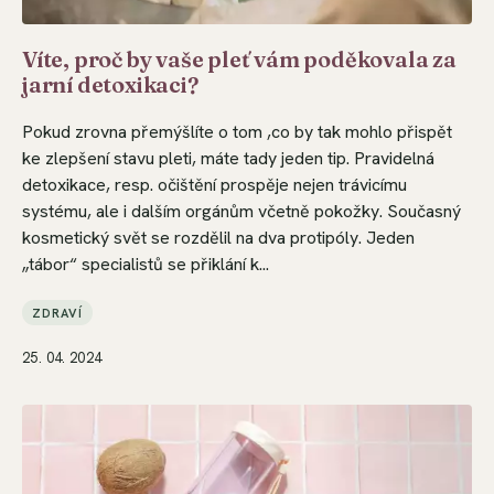
Víte, proč by vaše pleť vám poděkovala za
jarní detoxikaci?
Pokud zrovna přemýšlíte o tom ,co by tak mohlo přispět
ke zlepšení stavu pleti, máte tady jeden tip. Pravidelná
detoxikace, resp. očištění prospěje nejen trávicímu
systému, ale i dalším orgánům včetně pokožky. Současný
kosmetický svět se rozdělil na dva protipóly. Jeden
„tábor“ specialistů se přiklání k...
ZDRAVÍ
25. 04. 2024