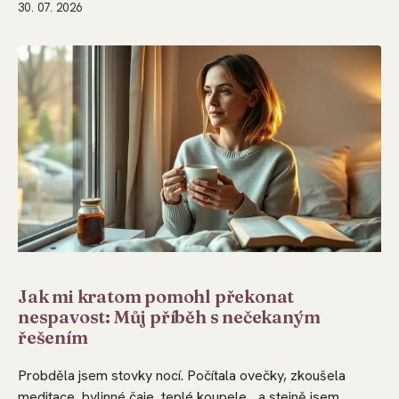
30. 07. 2026
Jak mi kratom pomohl překonat
nespavost: Můj příběh s nečekaným
řešením
Probděla jsem stovky nocí. Počítala ovečky, zkoušela
meditace, bylinné čaje, teplé koupele... a stejně jsem