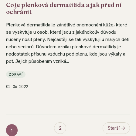
Co je plenková dermatitida a jak před ní
ochránit
Plenková dermatitida je zánětlivé onemocnění kůže, které
se vyskytuje u osob, které jsou z jakéhokoliv důvodu
nuceny nosit pleny. Nejčastěji se tak vyskytují u malých dětí
nebo seniorů. Důvodem vzniku plenkové dermatitidy je
nedostatek přísunu vzduchu pod plenu, kde jsou výkaly a
pot. Jejich působením vzniká...
ZDRAVÍ
02. 06. 2022
2
Starší →
1