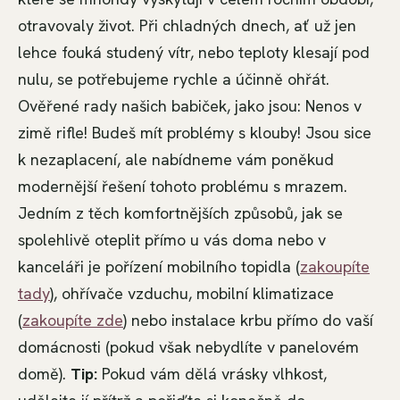
otravovaly život. Při chladných dnech, ať už jen
lehce fouká studený vítr, nebo teploty klesají pod
nulu, se potřebujeme rychle a účinně ohřát.
Ověřené rady našich babiček, jako jsou: Nenos v
zimě rifle! Budeš mít problémy s klouby! Jsou sice
k nezaplacení, ale nabídneme vám poněkud
modernější řešení tohoto problému s mrazem.
Jedním z těch komfortnějších způsobů, jak se
spolehlivě oteplit přímo u vás doma nebo v
kanceláři je pořízení mobilního topidla (
zakoupíte
tady
), ohřívače vzduchu, mobilní klimatizace
(
zakoupíte zde
) nebo instalace krbu přímo do vaší
domácnosti (pokud však nebydlíte v panelovém
domě).
Tip:
Pokud vám dělá vrásky vlhkost,