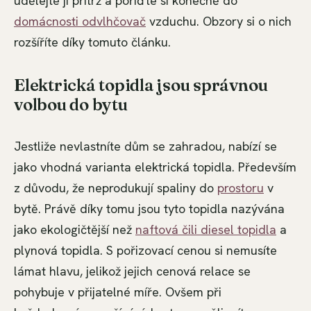
udělejte jí přítrž a pořiďte si konečně do
domácnosti
odvlhčovač
vzduchu. Obzory si o nich
rozšíříte díky tomuto článku.
Elektrická topidla jsou správnou
volbou do bytu
Jestliže nevlastníte dům se zahradou, nabízí se
jako vhodná varianta elektrická topidla. Především
z důvodu, že neprodukují spaliny do
prostoru
v
bytě. Právě díky tomu jsou tyto topidla nazývána
jako ekologičtější než
naftová čili diesel topidla
a
plynová topidla. S pořizovací cenou si nemusíte
lámat hlavu, jelikož jejich cenová relace se
pohybuje v přijatelné míře. Ovšem při