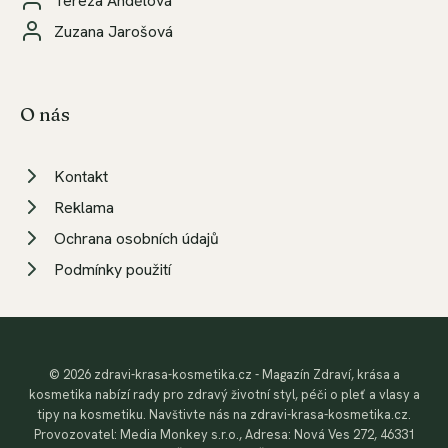
Tereza Andělová
Zuzana Jarošová
O nás
Kontakt
Reklama
Ochrana osobních údajů
Podmínky použití
© 2026 zdravi-krasa-kosmetika.cz - Magazín Zdraví, krása a
kosmetika nabízí rady pro zdravý životní styl, péči o pleť a vlasy a
tipy na kosmetiku. Navštivte nás na zdravi-krasa-kosmetika.cz.
Provozovatel: Media Monkey s.r.o., Adresa: Nová Ves 272, 46331