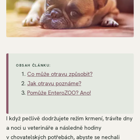
OBSAH ČLÁNKU:
Co může otravu způsobit?
Jak otravu poznáme?
Pomůže EnteroZOO? Ano!
I když pečlivě dodržujete režim krmení, trávíte dny
a noci u veterináře a následně hodiny
v chovatelských potřebách, abyste se nechali