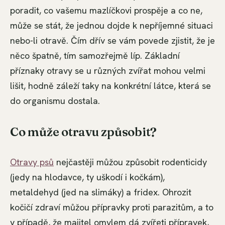
poradit, co vašemu mazlíčkovi prospěje a co ne,
může se stát, že jednou dojde k nepříjemné situaci
nebo-li otravě. Čím dřív se vám povede zjistit, že je
něco špatně, tím samozřejmě líp. Základní
příznaky otravy se u různých zvířat mohou velmi
lišit, hodně záleží taky na konkrétní látce, která se
do organismu dostala.
Co může otravu způsobit?
Otravy psů
nejčastěji můžou způsobit rodenticidy
(jedy na hlodavce, ty uškodí i kočkám),
metaldehyd (jed na slimáky) a fridex. Ohrozit
kočičí zdraví můžou přípravky proti parazitům, a to
v případě, že majitel omylem dá zvířeti přípravek,