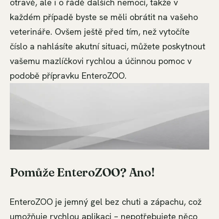
otravě, ale i o řádě dalších nemocí, takže v
každém případě byste se měli obrátit na vašeho
veterináře. Ovšem ještě před tím, než vytočíte
číslo a nahlásíte akutní situaci, můžete poskytnout
vašemu mazlíčkovi rychlou a účinnou pomoc v
podobě přípravku EnteroZOO.
Pomůže EnteroZOO? Ano!
EnteroZOO je jemný gel bez chuti a zápachu, což
umožňuje rychlou aplikaci – nepotřebujete něco