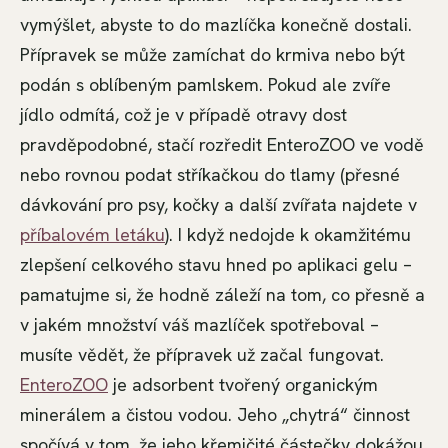
vymýšlet, abyste to do mazlíčka konečně dostali.
Přípravek se může zamíchat do krmiva nebo být
podán s oblíbeným pamlskem. Pokud ale zvíře
jídlo odmítá, což je v případě otravy dost
pravděpodobné, stačí rozředit EnteroZOO ve vodě
nebo rovnou podat stříkačkou do tlamy (přesné
dávkování pro psy, kočky a další zvířata najdete v
příbalovém letáku
). I když nedojde k okamžitému
zlepšení celkového stavu hned po aplikaci gelu –
pamatujme si, že hodně záleží na tom, co přesně a
v jakém množství váš mazlíček spotřeboval –
musíte vědět, že přípravek už začal fungovat.
EnteroZOO
je adsorbent tvořený organickým
minerálem a čistou vodou. Jeho „chytrá“ činnost
spočívá v tom, že jeho křemičité částečky dokážou