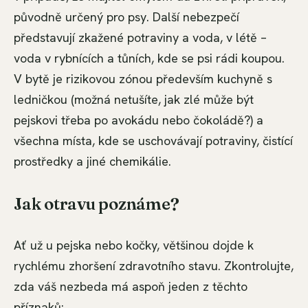
původně určený pro psy. Další nebezpečí
představují zkažené potraviny a voda, v létě –
voda v rybnících a tůních, kde se psi rádi koupou.
V bytě je rizikovou zónou především kuchyně s
ledničkou (možná netušíte, jak zlé může být
pejskovi třeba po avokádu nebo čokoládě?) a
všechna místa, kde se uschovávají potraviny, čistící
prostředky a jiné chemikálie.
Jak otravu poznáme?
Ať už u pejska nebo kočky, většinou dojde k
rychlému zhoršení zdravotního stavu. Zkontrolujte,
zda váš nezbeda má aspoň jeden z těchto
příznaků: