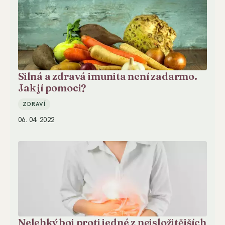
Silná a zdravá imunita není zadarmo.
Jak jí pomoci?
ZDRAVÍ
06. 04. 2022
Nelehký boj proti jedné z nejsložitějších