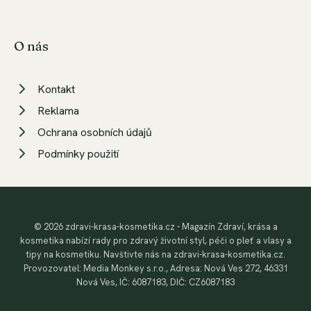
O nás
Kontakt
Reklama
Ochrana osobních údajů
Podmínky použití
© 2026 zdravi-krasa-kosmetika.cz - Magazín Zdraví, krása a
kosmetika nabízí rady pro zdravý životní styl, péči o pleť a vlasy a
tipy na kosmetiku. Navštivte nás na zdravi-krasa-kosmetika.cz.
Provozovatel: Media Monkey s.r.o., Adresa: Nová Ves 272, 46331
Nová Ves, IČ: 6087183, DIČ: CZ6087183