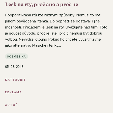
Lesk na rty, proč ano a proč ne
Podpořit krásu rtů lze různými způsoby. Nemusí to být
jenom osvědčená rtěnka. Do popředí se dostávají i jiné
možnosti. Příkladem je lesk na rty. Uvažujete nad tím? Toto
je součet důvodů, proč je, ale i pro č nemusí být dobrou
volbou. Nevydrží dlouho Pokud ho chcete využít hlavně
jako alternativu klasické rtěnky,...
KOSMETIKA
05. 03. 2018
KATEGORIE
REKLAMA
AUTOŘI