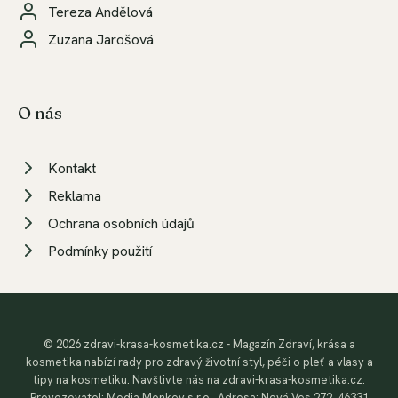
Tereza Andělová
Zuzana Jarošová
O nás
Kontakt
Reklama
Ochrana osobních údajů
Podmínky použití
© 2026 zdravi-krasa-kosmetika.cz - Magazín Zdraví, krása a
kosmetika nabízí rady pro zdravý životní styl, péči o pleť a vlasy a
tipy na kosmetiku. Navštivte nás na zdravi-krasa-kosmetika.cz.
Provozovatel: Media Monkey s.r.o., Adresa: Nová Ves 272, 46331