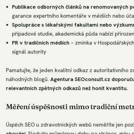
Publikace odborných článků na renomovaných p
garance expertního komentáře v médiích nebo úča
Spolupráce s lékařskými fakultami nebo výzkumn
případové studie, akademická půda nabízí přirozené
PR v tradičních médiích
– zmínka v Hospodářských n
signál autority
Pamatujte, že jeden kvalitní odkaz z autoritativníh
náhodných blogů.
Agentura SEOconsult.cz doporučuj
relevantních zpětných odkazů než honit kvantitu.
Měření úspěšnosti mimo tradiční met
Úspěch SEO u zdravotnických webů neměříte jen poz
chování.
Sledujte průměrnou dobu na stránce, míru o