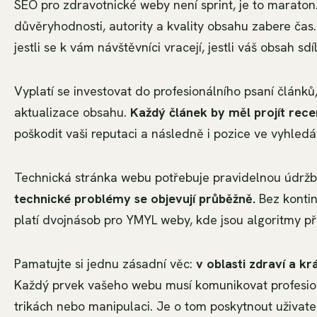
SEO pro zdravotnické weby není sprint, je to maraton
důvěryhodnosti, autority a kvality obsahu zabere čas. 
jestli se k vám návštěvníci vracejí, jestli váš obsah sd
Vyplatí se investovat do profesionálního psaní článk
aktualizace obsahu.
Každý článek by měl projít rece
poškodit vaši reputaci a následně i pozice ve vyhled
Technická stránka webu potřebuje pravidelnou údrž
technické problémy se objevují průběžně.
Bez kontin
platí dvojnásob pro YMYL weby, kde jsou algoritmy pří
Pamatujte si jednu zásadní věc:
v oblasti zdraví a k
Každý prvek vašeho webu musí komunikovat profesion
trikách nebo manipulaci. Je o tom poskytnout uživatel