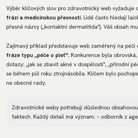
Výběr klíčových slov pro zdravotnický web vyžaduje ci
frází a medicínskou přesností.
Lidé často hledají laic
přesné názvy („kontaktní dermatitida"). Váš obsah mus
Zajímavý příklad představuje web zaměřený na péči 
fráze typu „péče o pleť".
Konkurence byla obrovská, po
dotazy: „jak se zbavit akné v dospělosti", „přírodní pé
se během půl roku ztrojnásobila.
Klíčem bylo pochopen
ne obecné rady.
Zdravotnické weby potřebují důslednou obsahovou 
faktech. Každý detail má význam. – odborník z ag