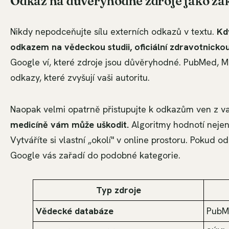
Odkaz na důvěryhodné zdroje jako zá
Nikdy nepodceňujte sílu externích odkazů v textu.
Kd
odkazem na vědeckou studii, oficiální zdravotnick
Google ví, které zdroje jsou důvěryhodné. PubMed, May
odkazy, které zvyšují vaši autoritu.
Naopak velmi opatrně přistupujte k odkazům ven z 
medicíně vám může uškodit.
Algoritmy hodnotí nejen 
Vytváříte si vlastní „okolí" v online prostoru. Pokud
Google vás zařadí do podobné kategorie.
Typ zdroje
Vědecké databáze
PubM