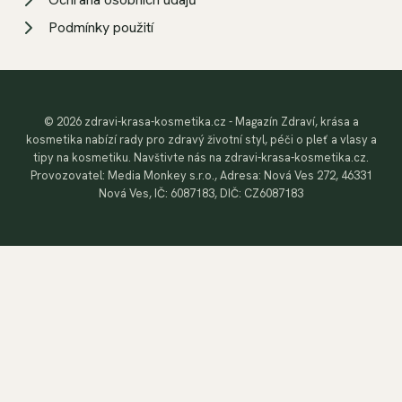
Podmínky použití
© 2026 zdravi-krasa-kosmetika.cz - Magazín Zdraví, krása a
kosmetika nabízí rady pro zdravý životní styl, péči o pleť a vlasy a
tipy na kosmetiku. Navštivte nás na zdravi-krasa-kosmetika.cz.
Provozovatel: Media Monkey s.r.o., Adresa: Nová Ves 272, 46331
Nová Ves, IČ: 6087183, DIČ: CZ6087183