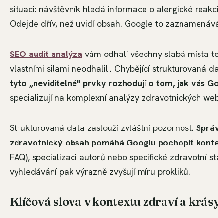
situaci: návštěvník hledá informace o alergické reakci
Odejde dřív, než uvidí obsah. Google to zaznamenává 
SEO audit analýza
vám odhalí všechny slabá místa te
vlastními silami neodhalili. Chybějící strukturovaná 
tyto „neviditelné" prvky rozhodují o tom, jak vás G
specializují na komplexní analýzy zdravotnických web
Strukturovaná data zaslouží zvláštní pozornost.
Sprá
zdravotnický obsah pomáhá Googlu pochopit konte
FAQ), specializaci autorů nebo specifické zdravotní st
vyhledávání pak výrazně zvyšují míru prokliků.
Klíčová slova v kontextu zdraví a krás