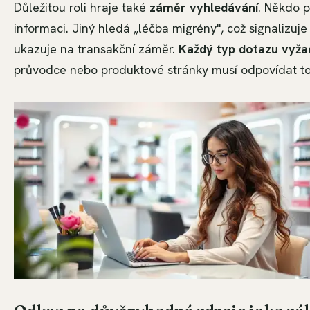
Důležitou roli hraje také
záměr vyhledávání
. Někdo p
informaci. Jiný hledá „léčba migrény", což signalizuje
ukazuje na transakční záměr.
Každý typ dotazu vyžad
průvodce nebo produktové stránky musí odpovídat tom