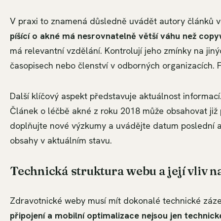
V praxi to znamená důsledně uvádět autory článků vče
píšící o akné má nesrovnatelně větší váhu než copyw
má relevantní vzdělání. Kontrolují jeho zmínky na ji
časopisech nebo členství v odborných organizacích.
Další klíčový aspekt představuje aktuálnost informací
Článek o léčbě akné z roku 2018 může obsahovat již 
doplňujte nové výzkumy a uvádějte datum poslední ak
obsahy v aktuálním stavu.
Technická struktura webu a její vliv 
Zdravotnické weby musí mít dokonalé technické záz
připojení a mobilní optimalizace nejsou jen technické