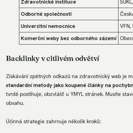
Zdravotnické instituce
SÚKL
Odborné společnosti
Česk
Univerzitní nemocnice
VFN,
Komerční weby bez odborného zázemí
Obecn
Backlinky v citlivém odvětví
Získávání zpětných odkazů na zdravotnický web je m
standardní metody jako koupené články na pochy
tvrdě postihuje, obzvlášť u YMYL stránek. Musíte sta
obsahu.
Účinná strategie zahrnuje několik kroků: