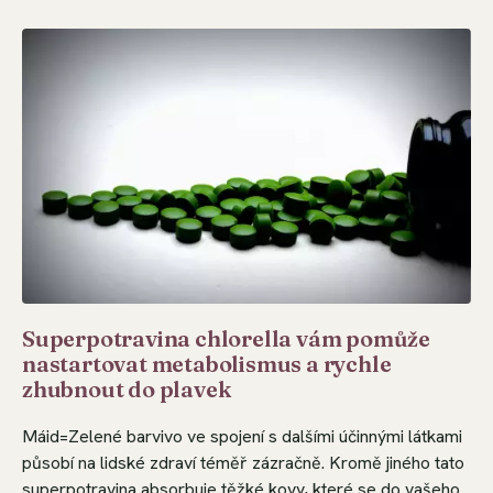
Superpotravina chlorella vám pomůže
nastartovat metabolismus a rychle
zhubnout do plavek
Máid=Zelené barvivo ve spojení s dalšími účinnými látkami
působí na lidské zdraví téměř zázračně. Kromě jiného tato
superpotravina absorbuje těžké kovy, které se do vašeho