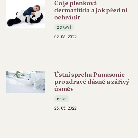
Co je plenková
dermatitida a jak před ní
ochránit
ZDRAVÍ
02. 06. 2022
Ústní sprcha Panasonic
pro zdravé dásně a zářivý
úsměv
PÉČE
25. 05. 2022