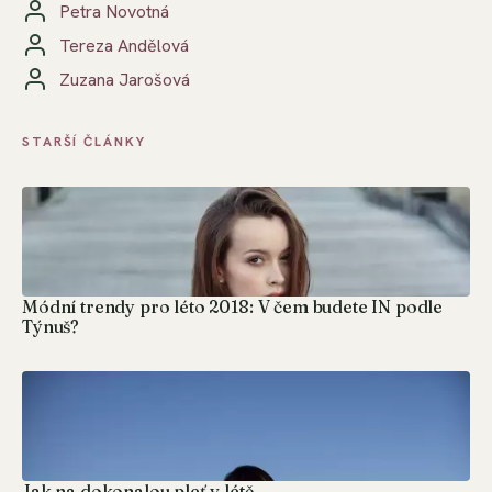
Petra Novotná
Tereza Andělová
Zuzana Jarošová
STARŠÍ ČLÁNKY
Módní trendy pro léto 2018: V čem budete IN podle
Týnuš?
Jak na dokonalou pleť v létě