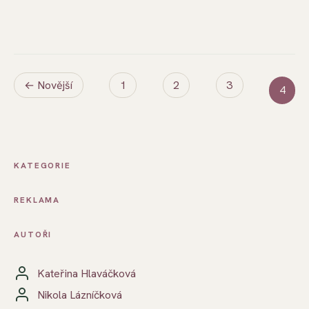
← Novější
1
2
3
4
KATEGORIE
REKLAMA
AUTOŘI
Kateřina Hlaváčková
Nikola Lázníčková